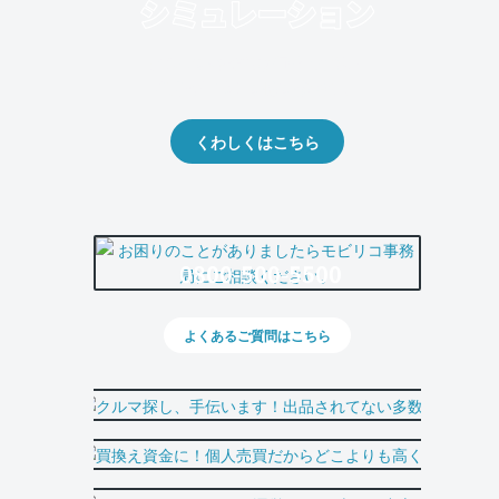
クルマの将来的な価値を予測！
出品や下取りの際の参考に。
くわしくはこちら
0800-500-5500
よくあるご質問はこちら