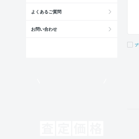
よくあるご質問
お問い合わせ
プ
If you
are a
huma
ignor
モビリコでクルマを売りたい方
this
field