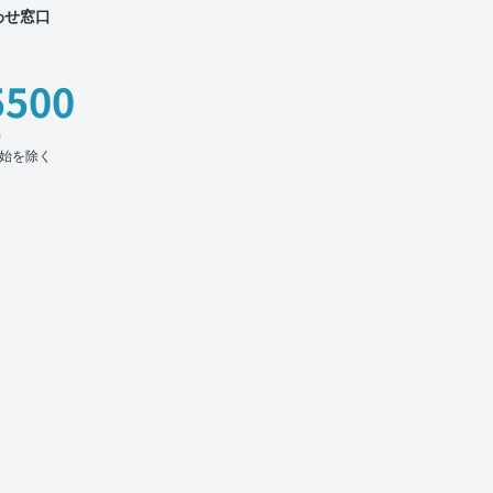
わせ窓口
5500
時
始を除く