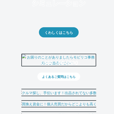
クルマの将来的な価値を予測！
出品や下取りの際の参考に。
くわしくはこちら
0800-500-5500
よくあるご質問はこちら