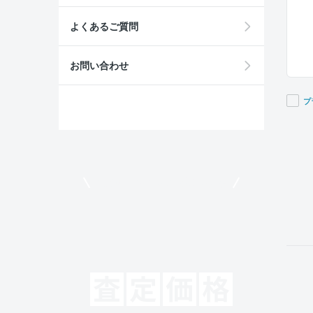
よくあるご質問
お問い合わせ
プ
If you
are a
huma
ignor
モビリコでクルマを売りたい方
this
field