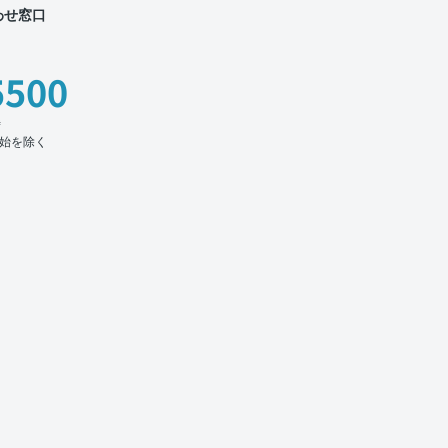
わせ窓口
5500
時
始を除く