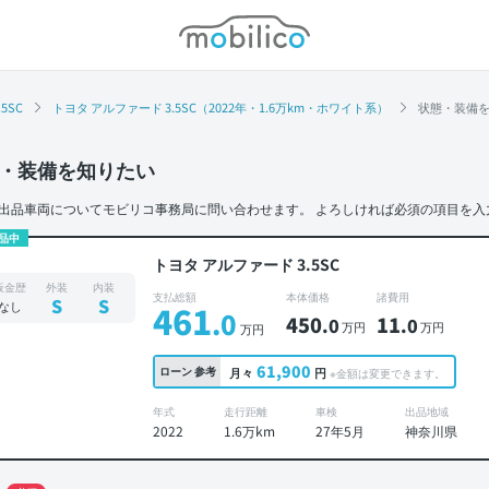
モビリコ
.5SC
トヨタ アルファード 3.5SC（2022年・1.6万km・ホワイト系）
状態・装備
・装備を知りたい
出品車両についてモビリコ事務局に問い合わせます。
よろしければ必須の項目を入
品中
トヨタ アルファード 3.5SC
板金歴
外装
内装
支払総額
本体価格
諸費用
S
S
なし
461
.0
450
11
.0
.0
万円
万円
万円
61,900
ローン
参考
月々
円
※金額は変更できます。
年式
走行距離
車検
出品地域
2022
1.6万km
27年5月
神奈川県