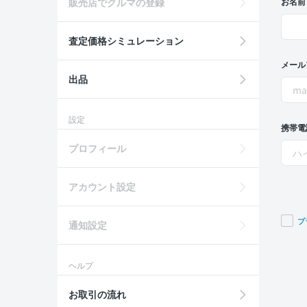
販売店でクルマの登録
お名前
査定価格シミュレーション
メール
出品
設定
携帯電
プロフィール
アカウント設定
プ
通知設定
If you
are a
ヘルプ
huma
ignor
お取引の流れ
this