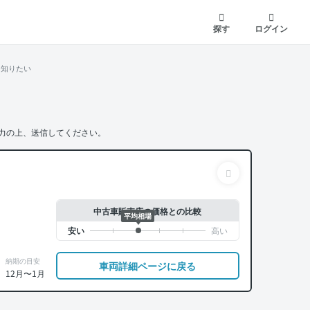
探す
ログイン
を知りたい
力の上、送信してください。
中古車販売店の価格との比較
平均相場
納期の目安
車両詳細ページに戻る
12月〜1月