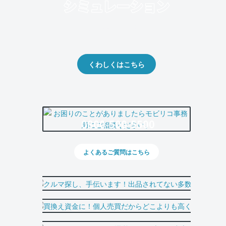
クルマの将来的な価値を予測！
出品や下取りの際の参考に。
くわしくはこちら
0800-500-5500
よくあるご質問はこちら