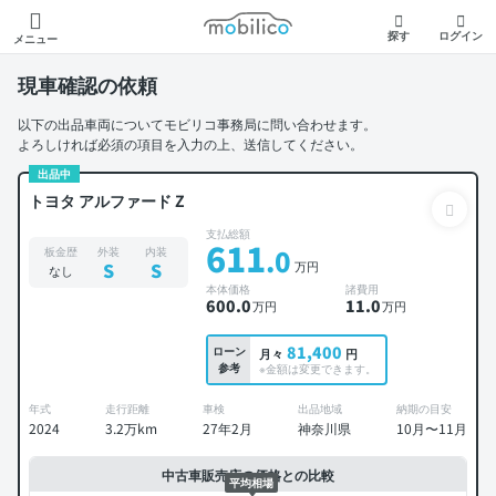
モビリコ
探す
ログイン
メニュー
現車確認の依頼
以下の出品車両についてモビリコ事務局に問い合わせます。
よろしければ必須の項目を入力の上、送信してください。
出品中
トヨタ アルファード Z
支払総額
611
.0
板金歴
外装
内装
万円
S
S
なし
本体価格
諸費用
600
.0
11
.0
万円
万円
81,400
ローン
月々
円
参考
※金額は変更できます。
年式
走行距離
車検
出品地域
納期の目安
2024
3.2万km
27年2月
神奈川県
10月〜11月
中古車販売店の価格との比較
平均相場