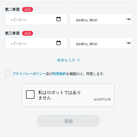
第二希望
必須
第三希望
必須
備考を入力
プライバシーポリシー
及び
利用規約
を確認の上、同意します。
If you
are a
human,
ignore
this
field
送信