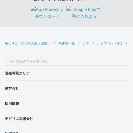
モビリコ（クルマの個人売買）
中古車一覧
ノア
ハイブリッドS-Z
ト
サービス規約とその他情報
販売可能エリア
運営会社
採用情報
モビリコ加盟会社