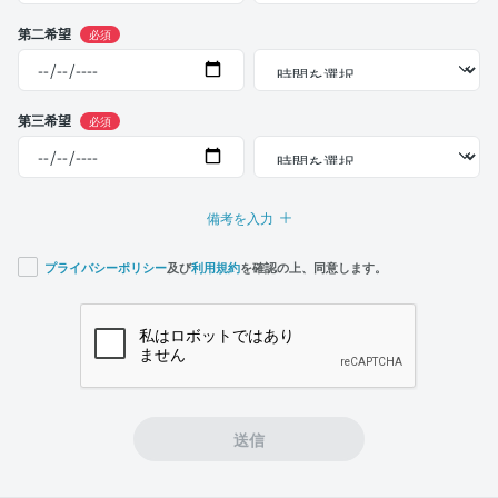
第二希望
必須
第三希望
必須
備考を入力
プライバシーポリシー
及び
利用規約
を確認の上、同意します。
If you
are a
human,
ignore
this
field
送信