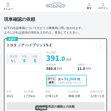
モビリコ
探す
ログイン
メニュー
現車確認の依頼
以下の出品車両についてモビリコ事務局に問い合わせます。
よろしければ必須の項目を入力の上、送信してください。
出品中
トヨタ ノア ハイブリッドS-Z
支払総額
391
.0
板金歴
外装
内装
万円
S
S
なし
本体価格
諸費用
380
.0
11
.0
万円
万円
52,500
ローン
月々
円
参考
※金額は変更できます。
年式
走行距離
車検
出品地域
納期の目安
2022
1.7万km
27年11月
神奈川県
12月〜1月
中古車販売店の価格との比較
平均相場