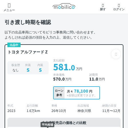
モビリコ
探す
ログイン
メニュー
引き渡し時期を確認
以下の出品車両についてモビリコ事務局に問い合わせます。
よろしければ必須の項目を入力の上、送信してください。
出品中
トヨタ アルファード Z
支払総額
581
.0
板金歴
外装
内装
万円
S
S
なし
本体価格
諸費用
570
.0
11
.0
万円
万円
78,100
ローン
月々
円
参考
※金額は変更できます。
年式
走行距離
車検
出品地域
納期の目安
2023
1.6万km
26年10月
神奈川県
11月〜12月
中古車販売店の価格との比較
平均相場