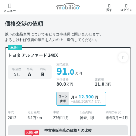
モビリコ
探す
ログイン
メニュー
価格交渉の依頼
以下の出品車両についてモビリコ事務局に問い合わせます。
よろしければ必須の項目を入力の上、送信してください。
出品中
トヨタ アルファード 240X
支払総額
91
.0
板金歴
外装
内装
万円
A
B
なし
本体価格
諸費用
80
.0
11
.0
万円
万円
12,300
ローン
月々
円
参考
※金額は変更できます。
年式
走行距離
車検
出品地域
納期の目安
2012
6.1万km
27年11月
神奈川県
来年3月〜4月
中古車販売店の価格との比較
お買い得