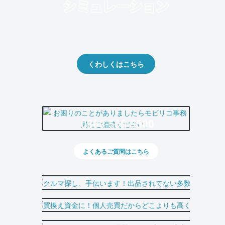
クルマの将来的な価値を予測！
出品や下取りの際の参考に。
くわしくはこちら
0800-500-5500
よくあるご質問はこちら