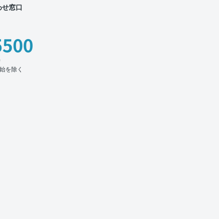
わせ窓口
5500
時
始を除く