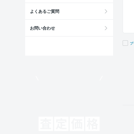
よくあるご質問
お問い合わせ
プ
If you
are a
huma
ignor
モビリコでクルマを売りたい方
this
field