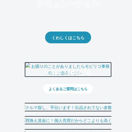
クルマの将来的な価値を予測！
出品や下取りの際の参考に。
くわしくはこちら
0800-500-5500
よくあるご質問はこちら