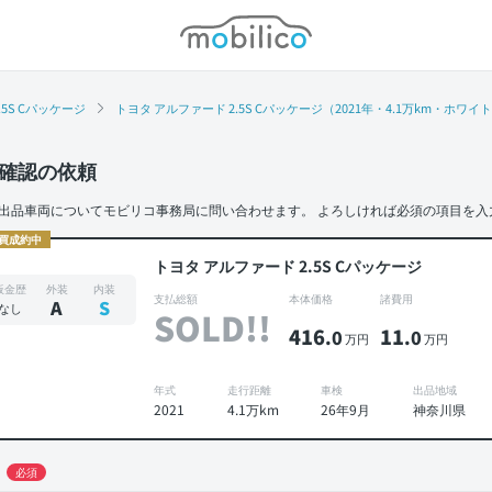
モビリコ
.5S Cパッケージ
トヨタ アルファード 2.5S Cパッケージ（2021年・4.1万km・ホワイ
確認の依頼
出品車両についてモビリコ事務局に問い合わせます。
よろしければ必須の項目を入
買成約中
トヨタ アルファード 2.5S Cパッケージ
板金歴
外装
内装
支払総額
本体価格
諸費用
A
S
なし
SOLD!!
416
11
.0
.0
万円
万円
年式
走行距離
車検
出品地域
2021
4.1万km
26年9月
神奈川県
必須