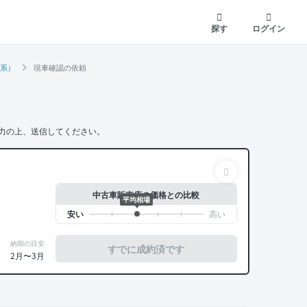
探す
ログイン
ト系）
現車確認の依頼
力の上、送信してください。
中古車販売店の価格との比較
平均相場
納期の目安
すでに成約済です
2月〜3月