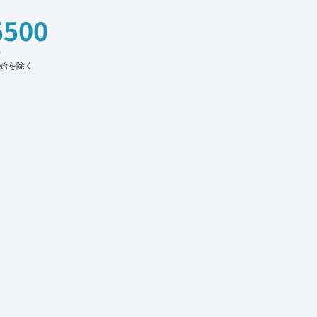
5500
時
始を除く