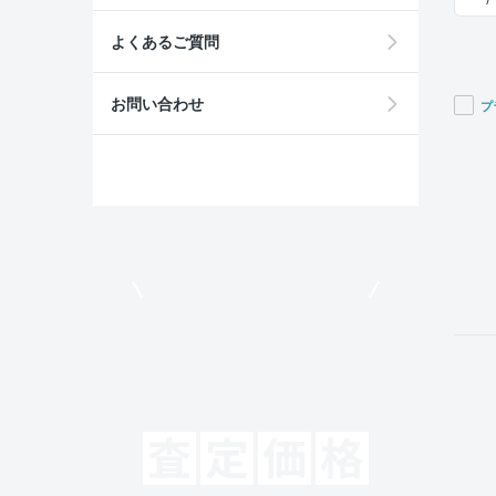
よくあるご質問
お問い合わせ
プ
If you
are a
huma
ignor
this
field
モビリコでクルマを売りたい方