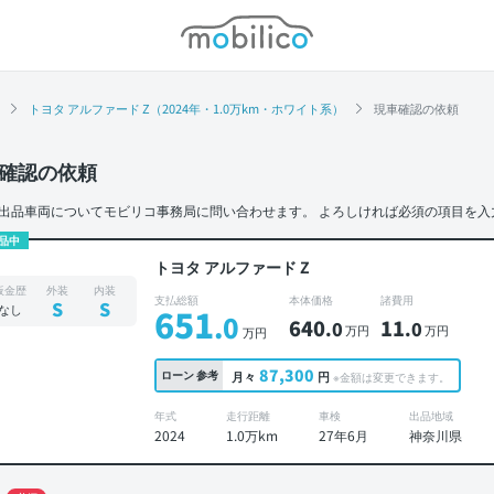
モビリコ
トヨタ アルファード Z（2024年・1.0万km・ホワイト系）
現車確認の依頼
確認の依頼
出品車両についてモビリコ事務局に問い合わせます。
よろしければ必須の項目を入
品中
トヨタ アルファード Z
板金歴
外装
内装
支払総額
本体価格
諸費用
S
S
なし
651
.0
640
11
.0
.0
万円
万円
万円
87,300
ローン
参考
月々
円
※金額は変更できます。
年式
走行距離
車検
出品地域
2024
1.0万km
27年6月
神奈川県