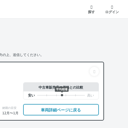
探す
ログイン
力の上、送信してください。
中古車販売店の価格との比較
平均相場
納期の目安
車両詳細ページに戻る
12月〜1月