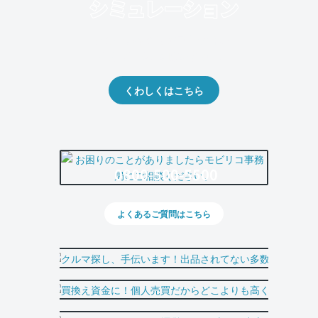
クルマの将来的な価値を予測！
出品や下取りの際の参考に。
くわしくはこちら
0800-500-5500
よくあるご質問はこちら