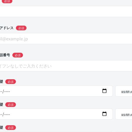
必須
アドレス
必須
話番号
必須
望
必須
望
必須
望
必須