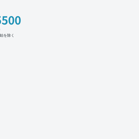
5500
時
始を除く