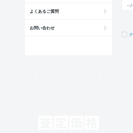
よくあるご質問
お問い合わせ
プ
If you
are a
huma
ignor
this
field
モビリコでクルマを売りたい方