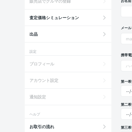
販売店でクルマの登録
お名前
査定価格シミュレーション
メール
出品
設定
携帯電
プロフィール
アカウント設定
第一希
通知設定
第二希
ヘルプ
お取引の流れ
第三希