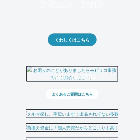
クルマの将来的な価値を予測！
出品や下取りの際の参考に。
くわしくはこちら
0800-500-5500
よくあるご質問はこちら