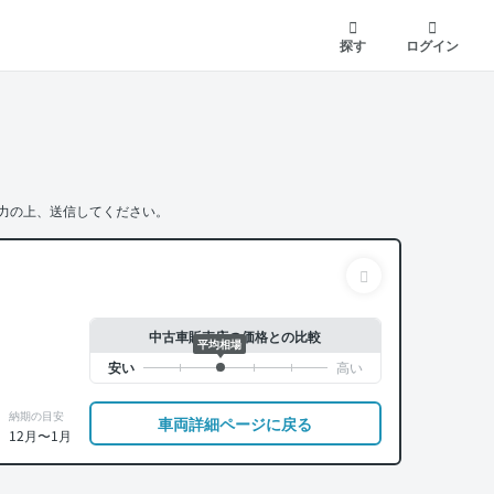
探す
ログイン
力の上、送信してください。
中古車販売店の価格との比較
平均相場
納期の目安
車両詳細ページに戻る
12月〜1月