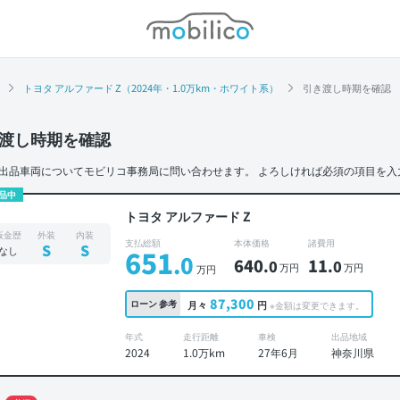
モビリコ
トヨタ アルファード Z（2024年・1.0万km・ホワイト系）
引き渡し時期を確認
渡し時期を確認
出品車両についてモビリコ事務局に問い合わせます。
よろしければ必須の項目を入
品中
トヨタ アルファード Z
板金歴
外装
内装
支払総額
本体価格
諸費用
S
S
なし
651
.0
640
11
.0
.0
万円
万円
万円
87,300
ローン
参考
月々
円
※金額は変更できます。
年式
走行距離
車検
出品地域
2024
1.0万km
27年6月
神奈川県