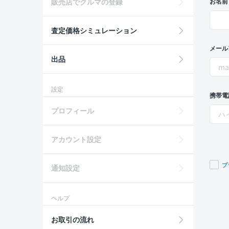
販売店でクルマの登録
お名前
査定価格シミュレーション
メール
出品
設定
携帯電
プロフィール
アカウント設定
プ
通知設定
If you
are a
ヘルプ
huma
ignor
お取引の流れ
this