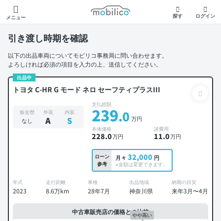
モビリコ
探す
ログイン
メニュー
引き渡し時期を確認
以下の出品車両についてモビリコ事務局に問い合わせます。
よろしければ必須の項目を入力の上、送信してください。
出品中
トヨタ C-HR G モード ネロ セーフティプラスIII
支払総額
239
.0
板金歴
外装
内装
万円
A
S
なし
本体価格
諸費用
228
.0
11
.0
万円
万円
32,000
ローン
月々
円
参考
※金額は変更できます。
年式
走行距離
車検
出品地域
納期の目安
2023
8.6万km
28年7月
神奈川県
来年3月〜4月
中古車販売店の価格との比較
やや高い