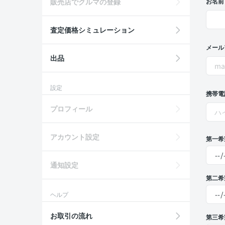
販売店でクルマの登録
お名前
査定価格シミュレーション
メール
出品
設定
携帯電
プロフィール
アカウント設定
第一希
通知設定
第二希
ヘルプ
お取引の流れ
第三希