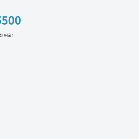
5500
時
始を除く