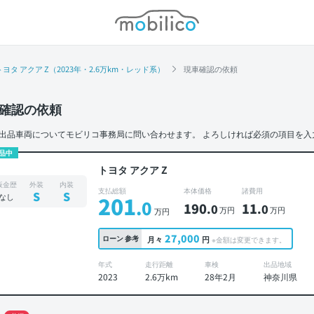
モビリコ
トヨタ アクア Z（2023年・2.6万km・レッド系）
現車確認の依頼
確認の依頼
出品車両についてモビリコ事務局に問い合わせます。
よろしければ必須の項目を入
品中
トヨタ アクア Z
板金歴
外装
内装
支払総額
本体価格
諸費用
S
S
なし
201
.0
190
11
.0
.0
万円
万円
万円
27,000
ローン
参考
月々
円
※金額は変更できます。
年式
走行距離
車検
出品地域
2023
2.6万km
28年2月
神奈川県