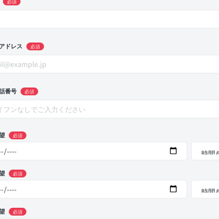
必須
アドレス
必須
話番号
必須
望
必須
望
必須
望
必須