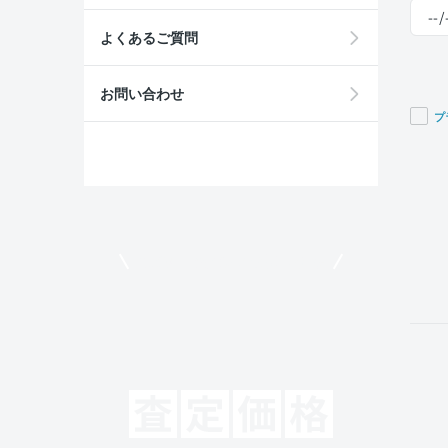
よくあるご質問
お問い合わせ
プ
If you
are a
huma
ignor
this
field
モビリコでクルマを売りたい方