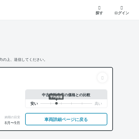
探す
ログイン
力の上、送信してください。
中古車販売店の価格との比較
平均相場
納期の目安
車両詳細ページに戻る
8月〜9月