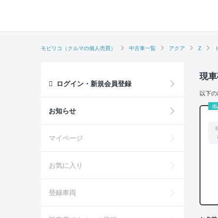
モビリコ（クルマの個人売買）
中古車一覧
アクア
Z
現車
ログイン・新規会員登録
以下の
出
お知らせ
マイページ
お気に入り
登録車両