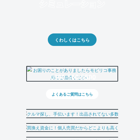
クルマの将来的な価値を予測！
出品や下取りの際の参考に。
くわしくはこちら
0800-500-5500
よくあるご質問はこちら