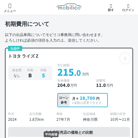
モビリコ
探す
ログイン
メニュー
初期費用について
以下の出品車両についてモビリコ事務局に問い合わせます。
よろしければ必須の項目を入力の上、送信してください。
出品中
トヨタ ライズ Z
支払総額
215
.0
板金歴
外装
内装
万円
B
S
なし
本体価格
諸費用
204
.0
11
.0
万円
万円
28,700
ローン
月々
円
参考
※金額は変更できます。
年式
走行距離
車検
出品地域
納期の目安
2024
1.8万km
27年7月
神奈川県
10月〜11月
中古車販売店の価格との比較
平均相場