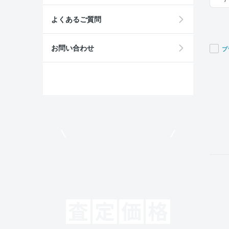
よくあるご質問
お問い合わせ
プ
If you
are a
huma
ignor
this
field
モビリコでクルマを売りたい方