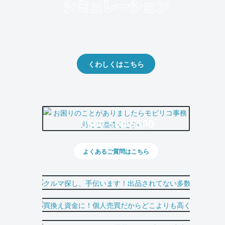
クルマの将来的な価値を予測！
出品や下取りの際の参考に。
くわしくはこちら
0800-500-5500
よくあるご質問はこちら