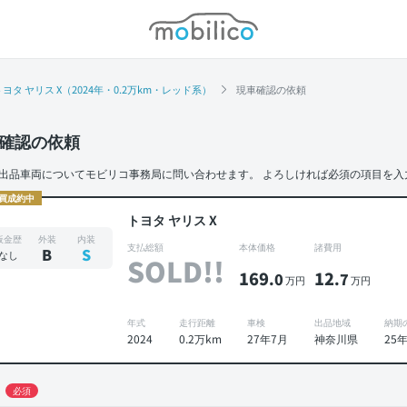
モビリコ
トヨタ ヤリス X（2024年・0.2万km・レッド系）
現車確認の依頼
確認の依頼
出品車両についてモビリコ事務局に問い合わせます。
よろしければ必須の項目を入
買成約中
トヨタ ヤリス X
板金歴
外装
内装
支払総額
本体価格
諸費用
B
S
なし
SOLD!!
169
12
.0
.7
万円
万円
年式
走行距離
車検
出品地域
納期
2024
0.2万km
27年7月
神奈川県
25
必須