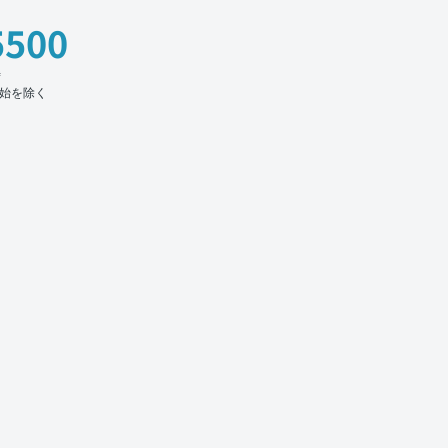
5500
時
始を除く