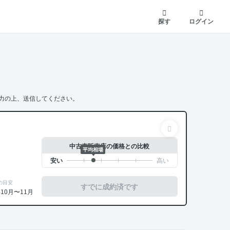
探す
ログイン
力の上、送信してください。
中古車販売店の価格との比較
平均相場
の目安
すでに成約済です
年10月〜11月