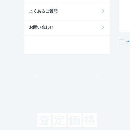
よくあるご質問
お問い合わせ
プ
If you
are a
huma
ignor
モビリコでクルマを売りたい方
this
field