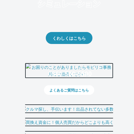
クルマの将来的な価値を予測！
出品や下取りの際の参考に。
くわしくはこちら
0800-500-5500
よくあるご質問はこちら