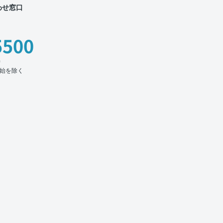
わせ窓口
5500
時
始を除く