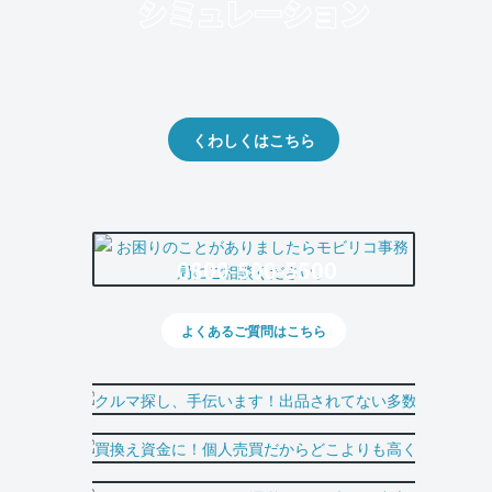
クルマの将来的な価値を予測！
出品や下取りの際の参考に。
くわしくはこちら
0800-500-5500
よくあるご質問はこちら