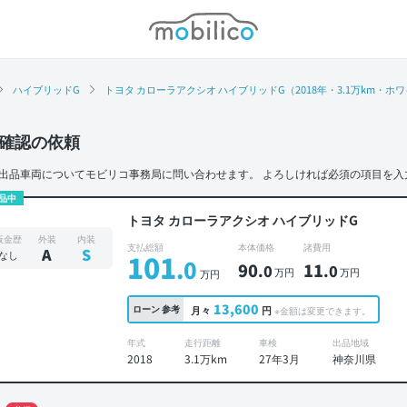
モビリコ
ハイブリッドG
トヨタ カローラアクシオ ハイブリッドG（2018年・3.1万km・ホ
確認の依頼
出品車両についてモビリコ事務局に問い合わせます。
よろしければ必須の項目を入
品中
トヨタ カローラアクシオ ハイブリッドG
板金歴
外装
内装
支払総額
本体価格
諸費用
A
S
なし
101
.0
90
11
.0
.0
万円
万円
万円
13,600
ローン
参考
月々
円
※金額は変更できます。
年式
走行距離
車検
出品地域
2018
3.1万km
27年3月
神奈川県