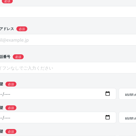
必須
アドレス
必須
話番号
必須
望
必須
望
必須
望
必須