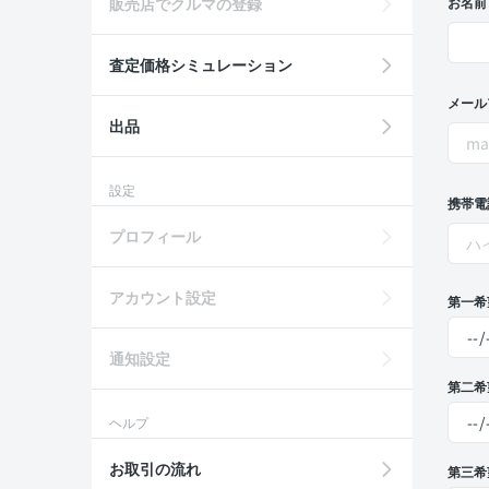
販売店でクルマの登録
お名前
査定価格シミュレーション
メール
出品
設定
携帯電
プロフィール
アカウント設定
第一希
通知設定
第二希
ヘルプ
お取引の流れ
第三希