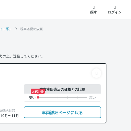
探す
ログイン
ワイト系）
現車確認の依頼
力の上、送信してください。
中古車販売店の価格との比較
お買い得
納期の目安
車両詳細ページに戻る
10月〜11月