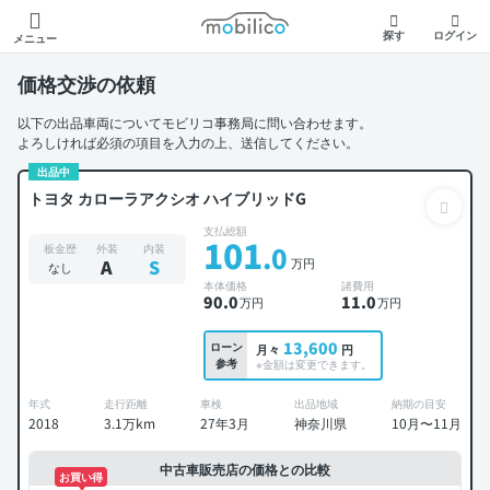
モビリコ
探す
ログイン
メニュー
価格交渉の依頼
以下の出品車両についてモビリコ事務局に問い合わせます。
よろしければ必須の項目を入力の上、送信してください。
出品中
トヨタ カローラアクシオ ハイブリッドG
支払総額
101
.0
板金歴
外装
内装
万円
A
S
なし
本体価格
諸費用
90
.0
11
.0
万円
万円
13,600
ローン
月々
円
参考
※金額は変更できます。
年式
走行距離
車検
出品地域
納期の目安
2018
3.1万km
27年3月
神奈川県
10月〜11月
中古車販売店の価格との比較
お買い得