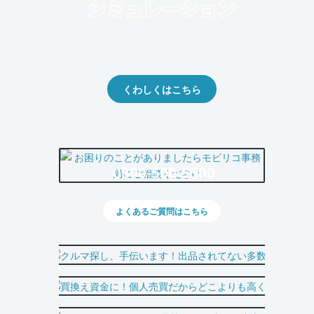
クルマの将来的な価値を予測！
出品や下取りの際の参考に。
くわしくはこちら
0800-500-5500
よくあるご質問はこちら