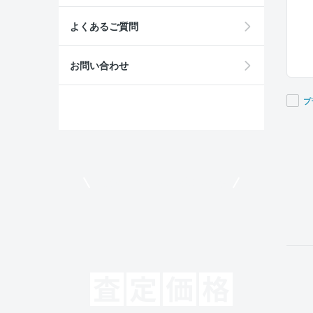
よくあるご質問
お問い合わせ
プ
If you
are a
huma
ignor
モビリコでクルマを売りたい方
this
field