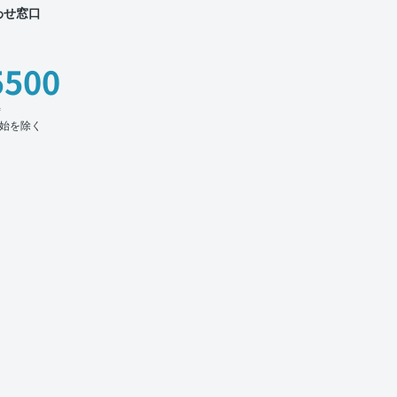
わせ窓口
5500
時
始を除く