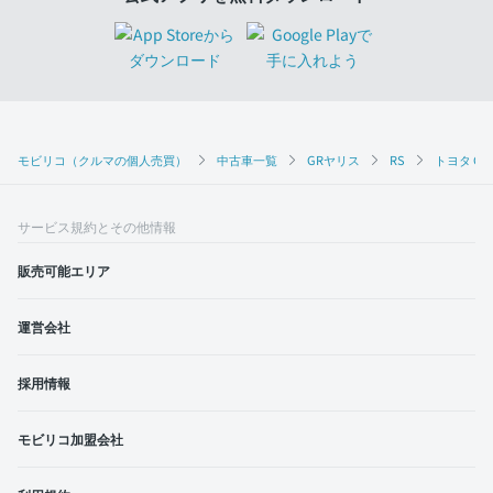
モビリコ（クルマの個人売買）
中古車一覧
GRヤリス
RS
トヨタ GR
サービス規約とその他情報
販売可能エリア
運営会社
採用情報
モビリコ加盟会社