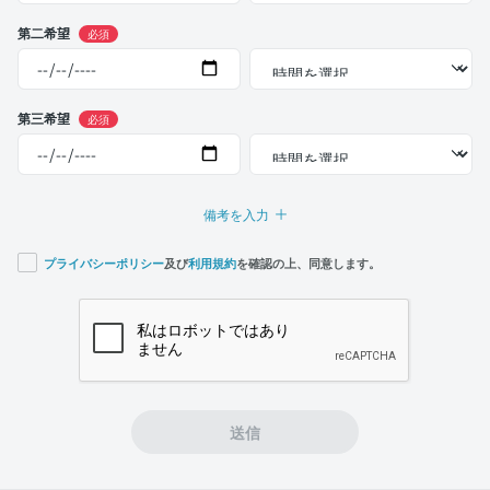
第二希望
必須
第三希望
必須
備考を入力
プライバシーポリシー
及び
利用規約
を確認の上、同意します。
If you
are a
human,
ignore
this
field
送信