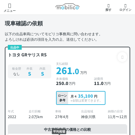
モビリコ
探す
ログイン
メニュー
現車確認の依頼
以下の出品車両についてモビリコ事務局に問い合わせます。
よろしければ必須の項目を入力の上、送信してください。
出品中
トヨタ GRヤリス RS
支払総額
261
.0
板金歴
外装
内装
万円
S
S
なし
本体価格
諸費用
250
.0
11
.0
万円
万円
35,100
ローン
月々
円
参考
※金額は変更できます。
年式
走行距離
車検
出品地域
納期の目安
2022
2.0万km
27年4月
神奈川県
11月〜12月
中古車販売店の価格との比較
平均相場