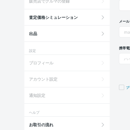
販売店でクルマの登録
査定価格シミュレーション
メール
出品
携帯電
設定
プロフィール
アカウント設定
プ
通知設定
If you
are a
huma
ヘルプ
ignor
this
お取引の流れ
field