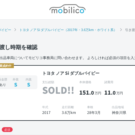
モビリコ
ルバイビー
トヨタ ノア Si ダブルバイビー（2017年・3.6万km・ホワイト系）
引き渡
渡し時期を確認
出品車両についてモビリコ事務局に問い合わせます。
よろしければ必須の項目を入
買成約中
トヨタ ノア Si ダブルバイビー
板金歴
外装
内装
支払総額
本体価格
諸費用
S
S
あり
SOLD!!
151
11
.0
.0
万円
万円
年式
走行距離
車検
出品地域
2017
3.6万km
28年3月
神奈川県
必須