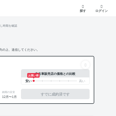
探す
ログイン
し時期を確認
力の上、送信してください。
中古車販売店の価格との比較
お買い得
納期の目安
すでに成約済です
12月〜1月