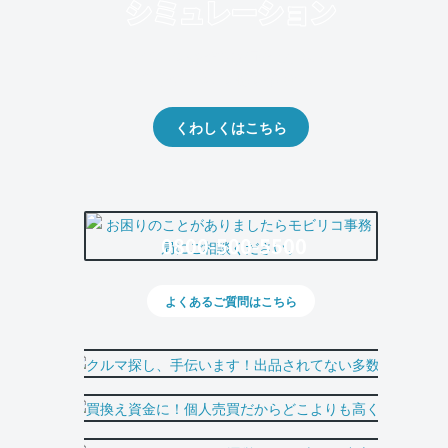
クルマの将来的な価値を予測！
出品や下取りの際の参考に。
くわしくはこちら
0800-500-5500
よくあるご質問はこちら