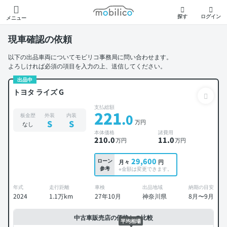
モビリコ
探す
ログイン
メニュー
現車確認の依頼
以下の出品車両についてモビリコ事務局に問い合わせます。
よろしければ必須の項目を入力の上、送信してください。
出品中
トヨタ ライズ G
支払総額
221
.0
板金歴
外装
内装
万円
S
S
なし
本体価格
諸費用
210
.0
11
.0
万円
万円
29,600
ローン
月々
円
参考
※金額は変更できます。
年式
走行距離
車検
出品地域
納期の目安
2024
1.1万km
27年10月
神奈川県
8月〜9月
中古車販売店の価格との比較
平均相場