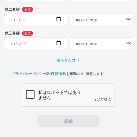
第二希望
必須
第三希望
必須
備考を入力
プライバシーポリシー
及び
利用規約
を確認の上、同意します。
If you
are a
human,
ignore
this
field
送信