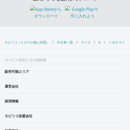
モビリコ（クルマの個人売買）
中古車一覧
ライズ
G
トヨタ ライズ 
サービス規約とその他情報
販売可能エリア
運営会社
採用情報
モビリコ加盟会社