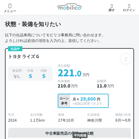
モビリコ
探す
ログイン
メニュー
状態・装備を知りたい
以下の出品車両についてモビリコ事務局に問い合わせます。
よろしければ必須の項目を入力の上、送信してください。
出品中
トヨタ ライズ G
支払総額
221
.0
板金歴
外装
内装
万円
S
S
なし
本体価格
諸費用
210
.0
11
.0
万円
万円
29,600
ローン
月々
円
参考
※金額は変更できます。
年式
走行距離
車検
出品地域
納期の目安
2024
1.1万km
27年10月
神奈川県
8月〜9月
中古車販売店の価格との比較
平均相場