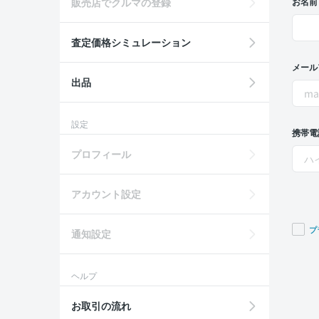
販売店でクルマの登録
お名前
査定価格シミュレーション
メール
出品
設定
携帯電
プロフィール
アカウント設定
プ
通知設定
If you
are a
ヘルプ
huma
ignor
お取引の流れ
this