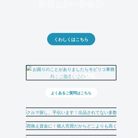
クルマの将来的な価値を予測！
出品や下取りの際の参考に。
くわしくはこちら
0800-500-5500
よくあるご質問はこちら