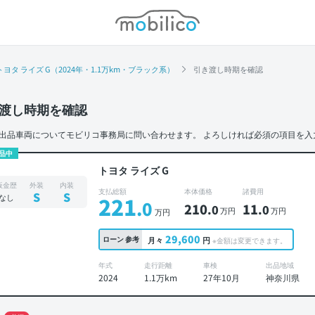
モビリコ
トヨタ ライズ G（2024年・1.1万km・ブラック系）
引き渡し時期を確認
渡し時期を確認
出品車両についてモビリコ事務局に問い合わせます。
よろしければ必須の項目を入
品中
トヨタ ライズ G
板金歴
外装
内装
支払総額
本体価格
諸費用
S
S
なし
221
.0
210
11
.0
.0
万円
万円
万円
29,600
ローン
参考
月々
円
※金額は変更できます。
年式
走行距離
車検
出品地域
2024
1.1万km
27年10月
神奈川県