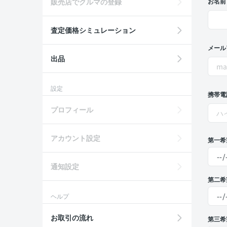
販売店でクルマの登録
お名前
査定価格シミュレーション
メール
出品
設定
携帯電
プロフィール
アカウント設定
第一希
通知設定
第二希
ヘルプ
お取引の流れ
第三希