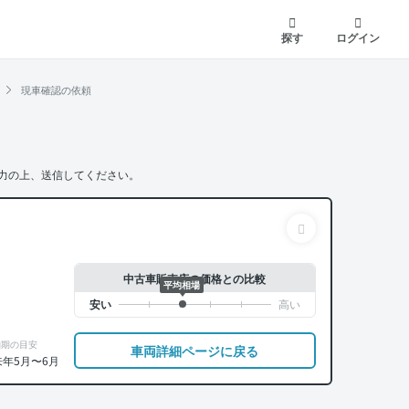
探す
ログイン
現車確認の依頼
力の上、送信してください。
中古車販売店の価格との比較
平均相場
納期の目安
車両詳細ページに戻る
来年5月〜6月