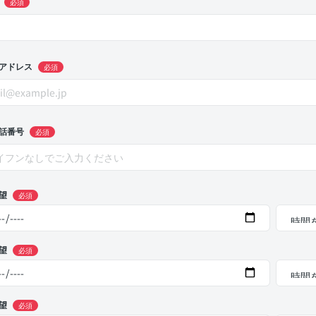
必須
アドレス
必須
話番号
必須
望
必須
望
必須
望
必須