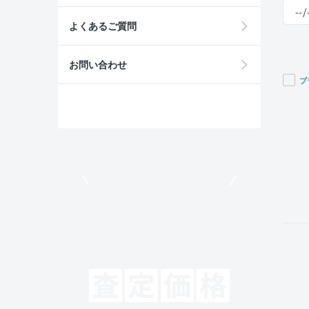
よくあるご質問
お問い合わせ
プ
If you
are a
huma
ignor
this
field
モビリコでクルマを売りたい方