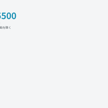
5500
時
始を除く