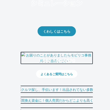
クルマの将来的な価値を予測！
出品や下取りの際の参考に。
くわしくはこちら
0800-500-5500
よくあるご質問はこちら