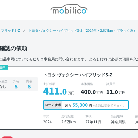
モビリコ
ブリッドS-Z
トヨタ ヴォクシー ハイブリッドS-Z（2024年・2.6万km・ブラック系）
確認の依頼
出品車両についてモビリコ事務局に問い合わせます。
よろしければ必須の項目を入
品中
トヨタ ヴォクシー ハイブリッドS-Z
板金歴
外装
内装
支払総額
本体価格
諸費用
S
S
なし
411
.0
400
11
.0
.0
万円
万円
万円
55,300
ローン
参考
月々
円
※金額は変更できます。
年式
走行距離
車検
出品地域
2024
2.6万km
27年11月
神奈川県