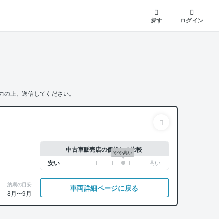
探す
ログイン
力の上、送信してください。
中古車販売店の価格との比較
やや高い
納期の目安
車両詳細ページに戻る
8月〜9月