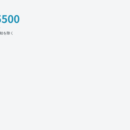
5500
時
始を除く