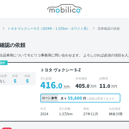
モビリコ
トヨタ ヴォクシー S-Z（2024年・1.3万km・ホワイト系）
現車確認の依頼
確認の依頼
出品車両についてモビリコ事務局に問い合わせます。
よろしければ必須の項目を入
品中
トヨタ ヴォクシー S-Z
板金歴
外装
内装
支払総額
本体価格
諸費用
S
S
なし
416
.0
405
11
.0
.0
万円
万円
万円
55,600
ローン
参考
月々
円
※金額は変更できます。
年式
走行距離
車検
出品地域
2024
1.3万km
27年11月
神奈川県