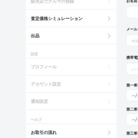
販売店でクルマの登録
お名前
査定価格シミュレーション
メール
出品
設定
携帯電
プロフィール
アカウント設定
第一希
通知設定
第二希
ヘルプ
お取引の流れ
第三希