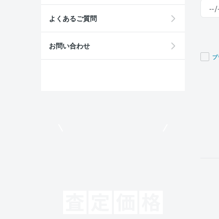
よくあるご質問
お問い合わせ
プ
If you
are a
huma
ignor
this
field
モビリコでクルマを売りたい方