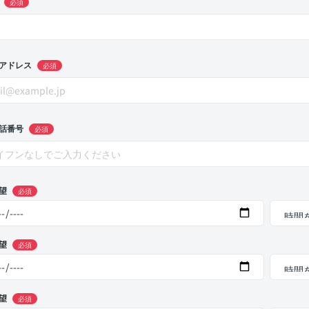
必須
アドレス
必須
話番号
必須
望
必須
望
必須
望
必須