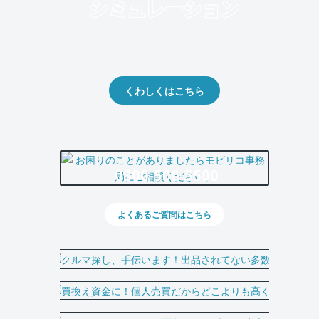
クルマの将来的な価値を予測！
出品や下取りの際の参考に。
くわしくはこちら
0800-500-5500
よくあるご質問はこちら