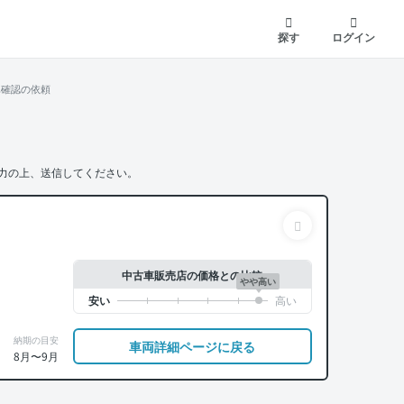
探す
ログイン
車確認の依頼
力の上、送信してください。
中古車販売店の価格との比較
やや高い
納期の目安
車両詳細ページに戻る
8月〜9月