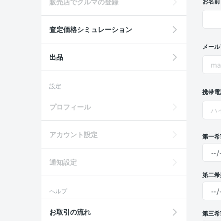
販売店でクルマの登録
お名前
査定価格シミュレーション
メール
出品
設定
携帯電
プロフィール
アカウント設定
第一希
通知設定
第二希
ヘルプ
お取引の流れ
第三希