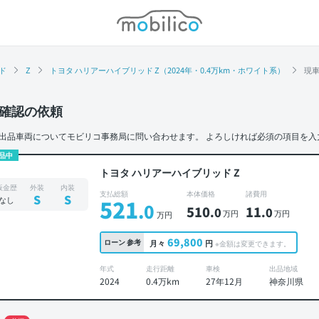
モビリコ
ド
Z
トヨタ ハリアーハイブリッド Z（2024年・0.4万km・ホワイト系）
現
確認の依頼
出品車両についてモビリコ事務局に問い合わせます。
よろしければ必須の項目を入
品中
トヨタ ハリアーハイブリッド Z
板金歴
外装
内装
支払総額
本体価格
諸費用
S
S
なし
521
.0
510
11
.0
.0
万円
万円
万円
69,800
ローン
参考
月々
円
※金額は変更できます。
年式
走行距離
車検
出品地域
2024
0.4万km
27年12月
神奈川県