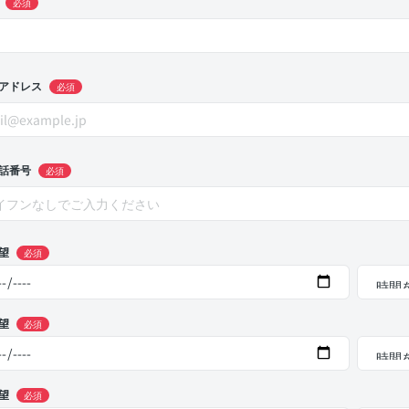
必須
アドレス
必須
話番号
必須
望
必須
望
必須
望
必須