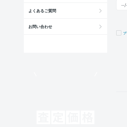
よくあるご質問
お問い合わせ
プ
If you
are a
huma
ignor
this
field
モビリコでクルマを売りたい方