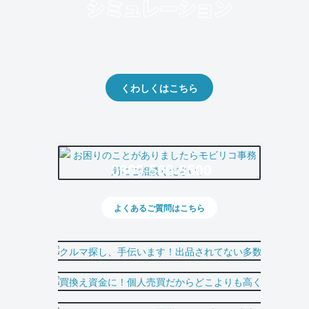
クルマの将来的な価値を予測！
出品や下取りの際の参考に。
くわしくはこちら
0800-500-5500
よくあるご質問はこちら