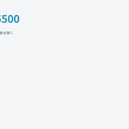
5500
時
始を除く