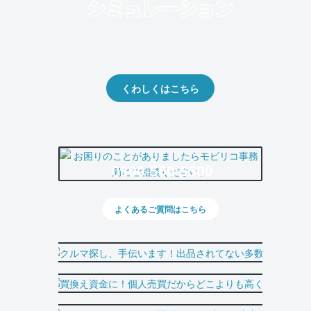
クルマの将来的な価値を予測！
出品や下取りの際の参考に。
くわしくはこちら
0800-500-5500
よくあるご質問はこちら