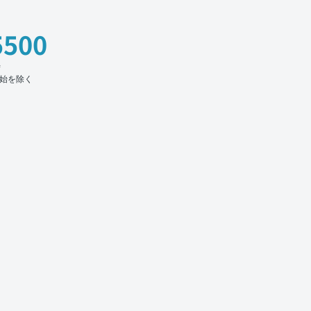
5500
時
始を除く