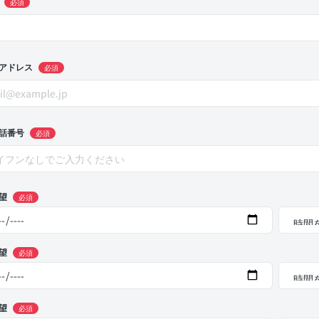
必須
アドレス
必須
話番号
必須
望
必須
望
必須
望
必須