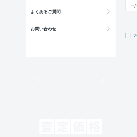
よくあるご質問
お問い合わせ
プ
If you
are a
huma
ignor
this
field
モビリコでクルマを売りたい方