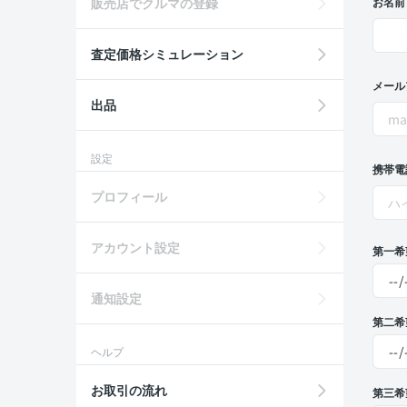
販売店でクルマの登録
お名前
査定価格シミュレーション
メール
出品
設定
携帯電
プロフィール
アカウント設定
第一希
通知設定
第二希
ヘルプ
お取引の流れ
第三希