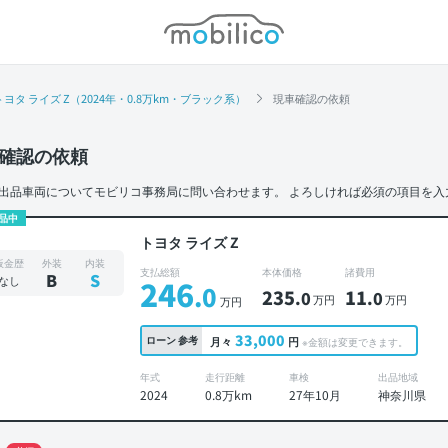
モビリコ
トヨタ ライズ Z（2024年・0.8万km・ブラック系）
現車確認の依頼
確認の依頼
出品車両についてモビリコ事務局に問い合わせます。
よろしければ必須の項目を入
品中
トヨタ ライズ Z
板金歴
外装
内装
支払総額
本体価格
諸費用
B
S
なし
246
.0
235
11
.0
.0
万円
万円
万円
33,000
ローン
参考
月々
円
※金額は変更できます。
年式
走行距離
車検
出品地域
2024
0.8万km
27年10月
神奈川県