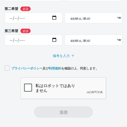
第二希望
必須
第三希望
必須
備考を入力
プライバシーポリシー
及び
利用規約
を確認の上、同意します。
If you
are a
human,
ignore
this
field
送信