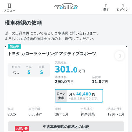
モビリコ
探す
ログイン
メニュー
現車確認の依頼
以下の出品車両についてモビリコ事務局に問い合わせます。
よろしければ必須の項目を入力の上、送信してください。
出品中
トヨタ カローラツーリング アクティブスポーツ
支払総額
301
.0
板金歴
外装
内装
万円
S
S
なし
本体価格
諸費用
290
.0
11
.0
万円
万円
40,400
ローン
月々
円
参考
※金額は変更できます。
年式
走行距離
車検
出品地域
納期の目安
2025
0.8万km
28年1月
神奈川県
12月〜1月
中古車販売店の価格との比較
お買い得