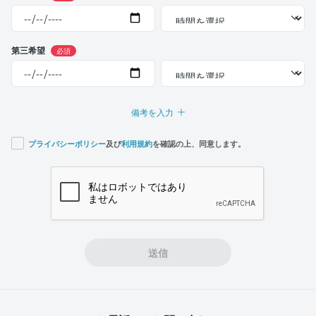
第三希望
必須
備考を入力
プライバシーポリシー
及び
利用規約
を確認の上、同意します。
If you
are a
human,
ignore
this
field
送信