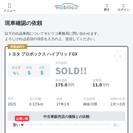
モビリコ
探す
ログイン
メニュー
現車確認の依頼
以下の出品車両についてモビリコ事務局に問い合わせます。
よろしければ必須の項目を入力の上、送信してください。
売買成約中
トヨタ プロボックス ハイブリッドGX
支払総額
SOLD!!
板金歴
外装
内装
S
S
なし
本体価格
諸費用
175
.0
11
.0
万円
万円
年式
走行距離
車検
出品地域
納期の目安
2025
0.3万km
27年1月
神奈川県
2月〜3月
中古車販売店の価格との比較
お買い得