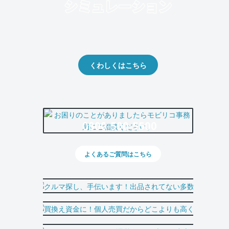
クルマの将来的な価値を予測！
出品や下取りの際の参考に。
くわしくはこちら
0800-500-5500
よくあるご質問はこちら