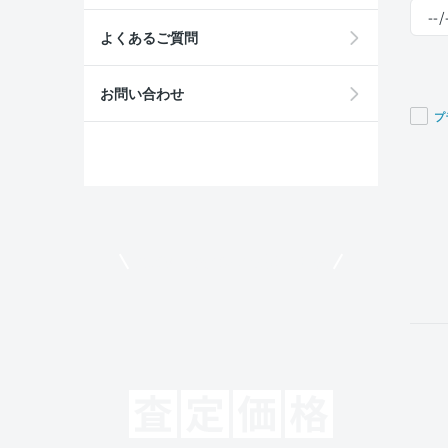
よくあるご質問
お問い合わせ
プ
If you
are a
huma
ignor
this
field
モビリコでクルマを売りたい方