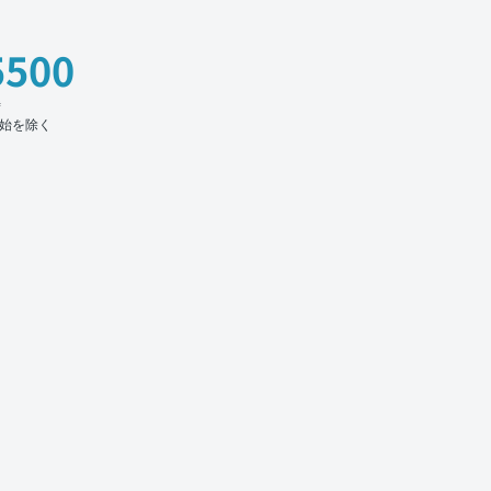
5500
時
始を除く