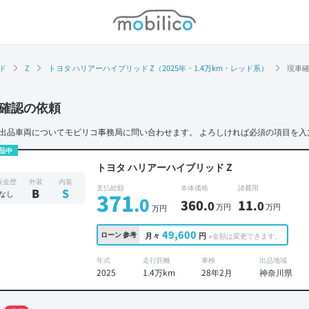
モビリコ
ド
Z
トヨタ ハリアーハイブリッド Z（2025年・1.4万km・レッド系）
現車
確認の依頼
出品車両についてモビリコ事務局に問い合わせます。
よろしければ必須の項目を入
品中
トヨタ ハリアーハイブリッド Z
板金歴
外装
内装
支払総額
本体価格
諸費用
B
S
なし
371
.0
360
11
.0
.0
万円
万円
万円
49,600
ローン
参考
月々
円
※金額は変更できます。
年式
走行距離
車検
出品地域
2025
1.4万km
28年2月
神奈川県