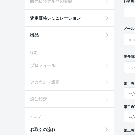
販売店でクルマの登録
お名前
査定価格シミュレーション
メール
出品
設定
携帯電
プロフィール
アカウント設定
第一希
通知設定
第二希
ヘルプ
お取引の流れ
第三希