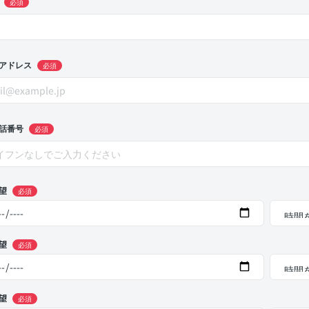
必須
アドレス
必須
話番号
必須
望
必須
望
必須
望
必須