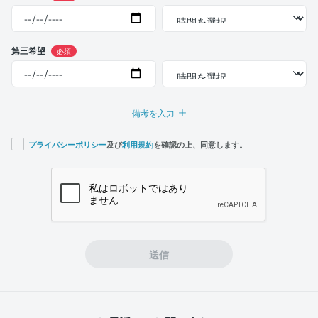
第三希望
必須
備考を入力
プライバシーポリシー
及び
利用規約
を確認の上、同意します。
If you
are a
human,
ignore
this
field
送信