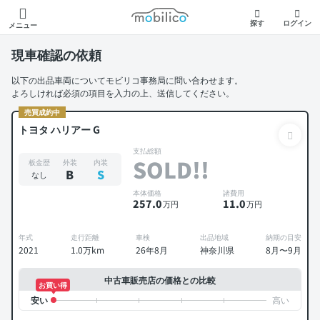
モビリコ
探す
ログイン
メニュー
現車確認の依頼
以下の出品車両についてモビリコ事務局に問い合わせます。
よろしければ必須の項目を入力の上、送信してください。
売買成約中
トヨタ ハリアー G
支払総額
SOLD!!
板金歴
外装
内装
B
S
なし
本体価格
諸費用
257
.0
11
.0
万円
万円
年式
走行距離
車検
出品地域
納期の目安
2021
1.0万km
26年8月
神奈川県
8月〜9月
中古車販売店の価格との比較
お買い得