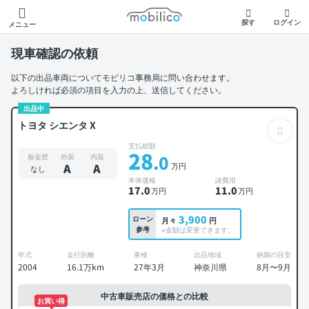
モビリコ
探す
ログイン
メニュー
現車確認の依頼
以下の出品車両についてモビリコ事務局に問い合わせます。
よろしければ必須の項目を入力の上、送信してください。
出品中
トヨタ シエンタ X
支払総額
28
.0
板金歴
外装
内装
万円
A
A
なし
本体価格
諸費用
17
.0
11
.0
万円
万円
3,900
ローン
月々
円
参考
※金額は変更できます。
年式
走行距離
車検
出品地域
納期の目安
2004
16.1万km
27年3月
神奈川県
8月〜9月
中古車販売店の価格との比較
お買い得