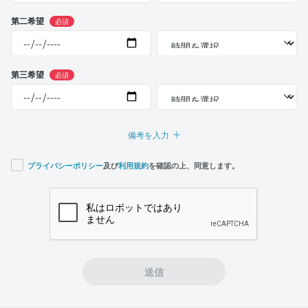
第二希望
必須
第三希望
必須
備考を入力
プライバシーポリシー
及び
利用規約
を確認の上、同意します。
If you
are a
human,
ignore
this
field
送信