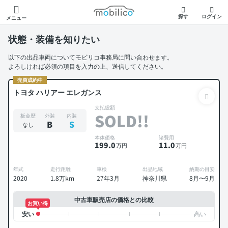
モビリコ
探す
ログイン
メニュー
状態・装備を知りたい
以下の出品車両についてモビリコ事務局に問い合わせます。
よろしければ必須の項目を入力の上、送信してください。
売買成約中
トヨタ ハリアー エレガンス
支払総額
SOLD!!
板金歴
外装
内装
B
S
なし
本体価格
諸費用
199
.0
11
.0
万円
万円
年式
走行距離
車検
出品地域
納期の目安
2020
1.8万km
27年3月
神奈川県
8月〜9月
中古車販売店の価格との比較
お買い得