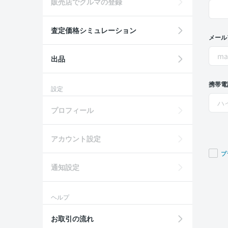
販売店でクルマの登録
査定価格シミュレーション
メール
出品
携帯電
設定
プロフィール
アカウント設定
プ
通知設定
If you
are a
huma
ヘルプ
ignor
this
お取引の流れ
field