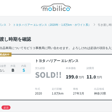
モビリコ
ガンス
トヨタ ハリアー エレガンス（2020年・1.8万km・ホワイト系）
引き渡し時
渡し時期を確認
出品車両についてモビリコ事務局に問い合わせます。
よろしければ必須の項目を入
買成約中
トヨタ ハリアー エレガンス
板金歴
外装
内装
支払総額
本体価格
諸費用
B
S
なし
SOLD!!
199
11
.0
.0
万円
万円
年式
走行距離
車検
出品地域
2020
1.8万km
27年3月
神奈川県
必須