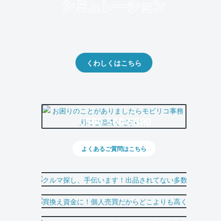
クルマの将来的な価値を予測！
出品や下取りの際の参考に。
くわしくはこちら
0800-500-5500
よくあるご質問はこちら