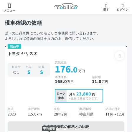
モビリコ
探す
ログイン
メニュー
現車確認の依頼
以下の出品車両についてモビリコ事務局に問い合わせます。
よろしければ必須の項目を入力の上、送信してください。
出品中
トヨタ ヤリス Z
支払総額
176
.0
板金歴
外装
内装
万円
S
S
なし
本体価格
諸費用
165
.0
11
.0
万円
万円
23,800
ローン
月々
円
参考
※金額は変更できます。
年式
走行距離
車検
出品地域
納期の目安
2023
1.5万km
28年2月
神奈川県
11月〜12月
中古車販売店の価格との比較
平均相場