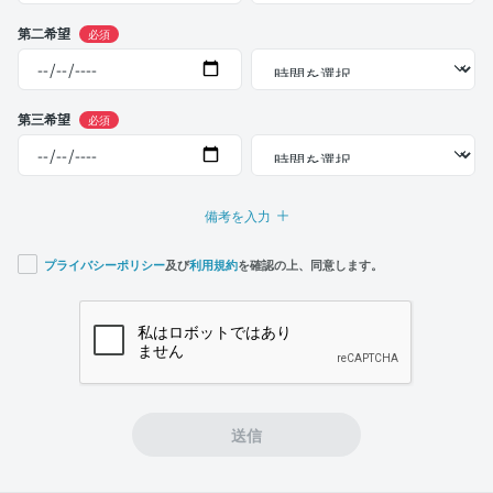
第二希望
必須
第三希望
必須
備考を入力
プライバシーポリシー
及び
利用規約
を確認の上、同意します。
If you
are a
human,
ignore
this
field
送信