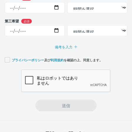
第三希望
必須
備考を入力
プライバシーポリシー
及び
利用規約
を確認の上、同意します。
If you
are a
human,
ignore
this
field
送信