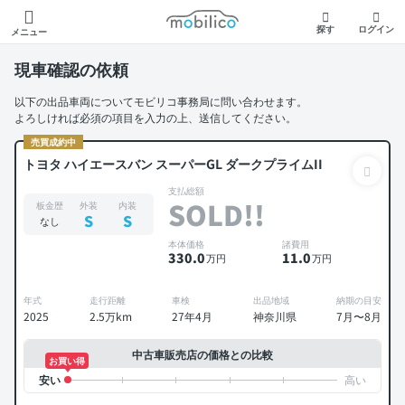
モビリコ
探す
ログイン
メニュー
現車確認の依頼
以下の出品車両についてモビリコ事務局に問い合わせます。
よろしければ必須の項目を入力の上、送信してください。
売買成約中
トヨタ ハイエースバン スーパーGL ダークプライムII
支払総額
SOLD!!
板金歴
外装
内装
S
S
なし
本体価格
諸費用
330
.0
11
.0
万円
万円
年式
走行距離
車検
出品地域
納期の目安
2025
2.5万km
27年4月
神奈川県
7月〜8月
中古車販売店の価格との比較
お買い得