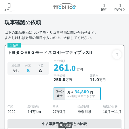
モビリコ
探す
ログイン
メニュー
現車確認の依頼
以下の出品車両についてモビリコ事務局に問い合わせます。
よろしければ必須の項目を入力の上、送信してください。
出品中
トヨタ C-HR G モード ネロ セーフティプラスII
支払総額
261
.0
板金歴
外装
内装
万円
S
A
なし
本体価格
諸費用
250
.0
11
.0
万円
万円
34,800
ローン
月々
円
参考
※金額は変更できます。
年式
走行距離
車検
出品地域
納期の目安
2022
4.4万km
27年3月
神奈川県
10月〜11月
中古車販売店の価格との比較
平均相場