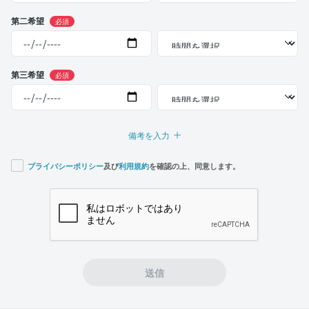
第二希望
必須
第三希望
必須
備考を入力
プライバシーポリシー
及び
利用規約
を確認の上、同意します。
If you
are a
human,
ignore
this
field
送信