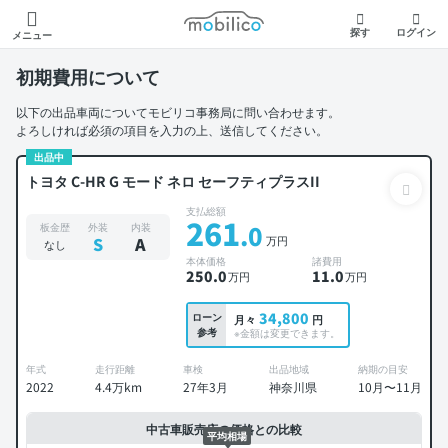
モビリコ
探す
ログイン
メニュー
初期費用について
以下の出品車両についてモビリコ事務局に問い合わせます。
よろしければ必須の項目を入力の上、送信してください。
出品中
トヨタ C-HR G モード ネロ セーフティプラスII
支払総額
261
.0
板金歴
外装
内装
万円
S
A
なし
本体価格
諸費用
250
.0
11
.0
万円
万円
34,800
ローン
月々
円
参考
※金額は変更できます。
年式
走行距離
車検
出品地域
納期の目安
2022
4.4万km
27年3月
神奈川県
10月〜11月
中古車販売店の価格との比較
平均相場