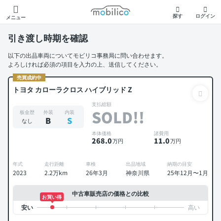
モビリコ
探す
ログイン
メニュー
引き渡し時期を確認
以下の出品車両についてモビリコ事務局に問い合わせます。
よろしければ必須の項目を入力の上、送信してください。
売買成約中
トヨタ カローラクロス ハイブリッド Z
支払総額
SOLD!!
板金歴
外装
内装
B
S
なし
本体価格
諸費用
268
.0
11
.0
万円
万円
年式
走行距離
車検
出品地域
納期の目安
2023
2.2万km
26年3月
神奈川県
25年12月〜1月
中古車販売店の価格との比較
お買い得