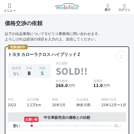
モビリコ
探す
ログイン
メニュー
価格交渉の依頼
以下の出品車両についてモビリコ事務局に問い合わせます。
よろしければ必須の項目を入力の上、送信してください。
売買成約中
トヨタ カローラクロス ハイブリッド Z
支払総額
SOLD!!
板金歴
外装
内装
B
S
なし
本体価格
諸費用
268
.0
11
.0
万円
万円
年式
走行距離
車検
出品地域
納期の目安
2023
2.2万km
26年3月
神奈川県
25年12月〜1月
中古車販売店の価格との比較
お買い得