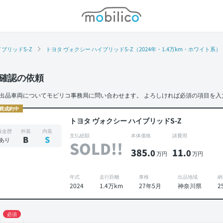
モビリコ
ブリッドS-Z
トヨタ ヴォクシー ハイブリッドS-Z（2024年・1.4万km・ホワイト系）
確認の依頼
出品車両についてモビリコ事務局に問い合わせます。
よろしければ必須の項目を入
買成約中
トヨタ ヴォクシー ハイブリッドS-Z
板金歴
外装
内装
支払総額
本体価格
諸費用
B
S
あり
SOLD!!
385
11
.0
.0
万円
万円
年式
走行距離
車検
出品地域
納
2024
1.4万km
27年5月
神奈川県
2
必須