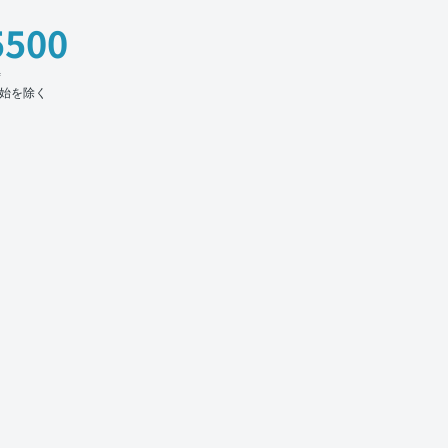
5500
時
始を除く