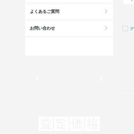
よくあるご質問
お問い合わせ
プ
If you
are a
huma
ignor
this
field
モビリコでクルマを売りたい方