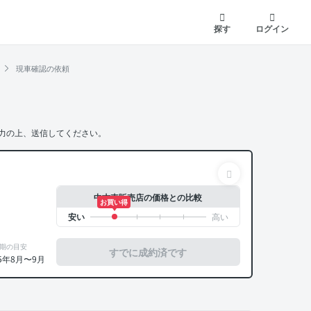
探す
ログイン
現車確認の依頼
力の上、送信してください。
中古車販売店の価格との比較
お買い得
期の目安
すでに成約済です
5年8月〜9月