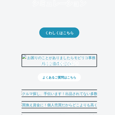
クルマの将来的な価値を予測！
出品や下取りの際の参考に。
くわしくはこちら
0800-500-5500
よくあるご質問はこちら