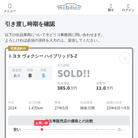
モビリコ
探す
ログイン
メニュー
引き渡し時期を確認
以下の出品車両についてモビリコ事務局に問い合わせます。
よろしければ必須の項目を入力の上、送信してください。
売買成約中
トヨタ ヴォクシー ハイブリッドS-Z
支払総額
SOLD!!
板金歴
外装
内装
B
S
あり
本体価格
諸費用
385
.0
11
.0
万円
万円
年式
走行距離
車検
出品地域
納期の目安
2024
1.4万km
27年5月
神奈川県
25年8月〜9月
中古車販売店の価格との比較
お買い得