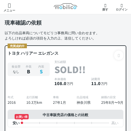
モビリコ
探す
ログイン
メニュー
現車確認の依頼
以下の出品車両についてモビリコ事務局に問い合わせます。
よろしければ必須の項目を入力の上、送信してください。
売買成約中
トヨタ ハリアー エレガンス
支払総額
SOLD!!
板金歴
外装
内装
B
S
なし
本体価格
諸費用
108
.0
11
.0
万円
万円
年式
走行距離
車検
出品地域
納期の目安
2016
10.3万km
27年1月
神奈川県
25年8月〜9月
中古車販売店の価格との比較
お買い得