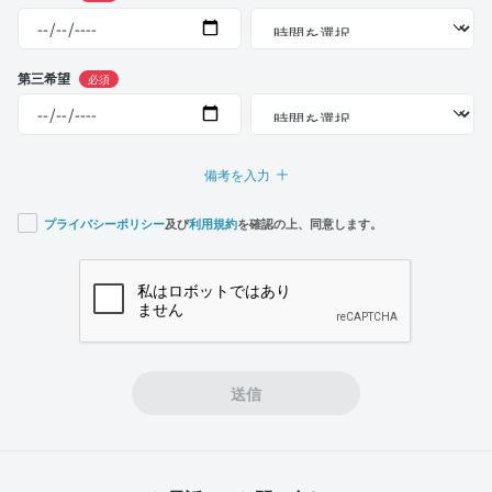
第三希望
必須
備考を入力
プライバシーポリシー
及び
利用規約
を確認の上、同意します。
If you
are a
human,
ignore
this
field
送信