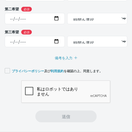
第二希望
必須
第三希望
必須
備考を入力
プライバシーポリシー
及び
利用規約
を確認の上、同意します。
If you
are a
human,
ignore
this
field
送信