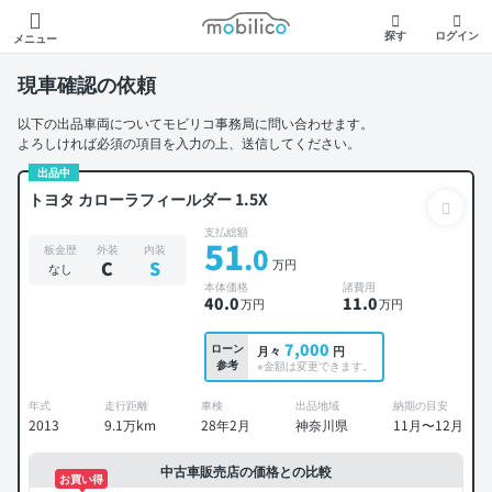
モビリコ
探す
ログイン
メニュー
現車確認の依頼
以下の出品車両についてモビリコ事務局に問い合わせます。
よろしければ必須の項目を入力の上、送信してください。
出品中
トヨタ カローラフィールダー 1.5X
支払総額
51
.0
板金歴
外装
内装
万円
C
S
なし
本体価格
諸費用
40
.0
11
.0
万円
万円
7,000
ローン
月々
円
参考
※金額は変更できます。
年式
走行距離
車検
出品地域
納期の目安
2013
9.1万km
28年2月
神奈川県
11月〜12月
中古車販売店の価格との比較
お買い得