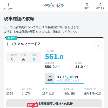
モビリコ
探す
ログイン
メニュー
現車確認の依頼
以下の出品車両についてモビリコ事務局に問い合わせます。
よろしければ必須の項目を入力の上、送信してください。
出品中
トヨタ アルファード Z
支払総額
561
.0
板金歴
外装
内装
万円
A
S
あり
本体価格
諸費用
550
.0
11
.0
万円
万円
75,100
ローン
月々
円
参考
※金額は変更できます。
年式
走行距離
車検
出品地域
納期の目安
2023
1.1万km
26年11月
神奈川県
来年1月〜2月
中古車販売店の価格との比較
お買い得