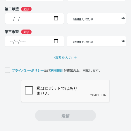
第二希望
必須
第三希望
必須
備考を入力
プライバシーポリシー
及び
利用規約
を確認の上、同意します。
If you
are a
human,
ignore
this
field
送信