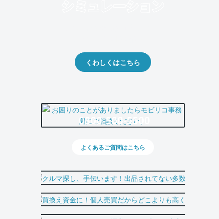
クルマの将来的な価値を予測！
出品や下取りの際の参考に。
くわしくはこちら
0800-500-5500
よくあるご質問はこちら