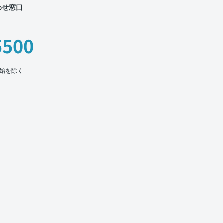
わせ窓口
5500
時
始を除く