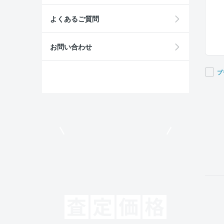
よくあるご質問
お問い合わせ
プ
If you
are a
huma
ignor
モビリコでクルマを売りたい方
this
field