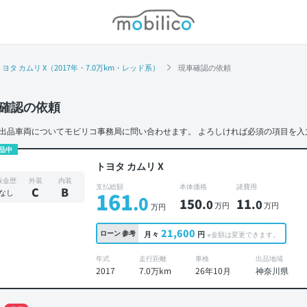
モビリコ
トヨタ カムリ X（2017年・7.0万km・レッド系）
現車確認の依頼
確認の依頼
出品車両についてモビリコ事務局に問い合わせます。
よろしければ必須の項目を入
品中
トヨタ カムリ X
板金歴
外装
内装
支払総額
本体価格
諸費用
C
B
なし
161
.0
150
11
.0
.0
万円
万円
万円
21,600
ローン
参考
月々
円
※金額は変更できます。
年式
走行距離
車検
出品地域
2017
7.0万km
26年10月
神奈川県