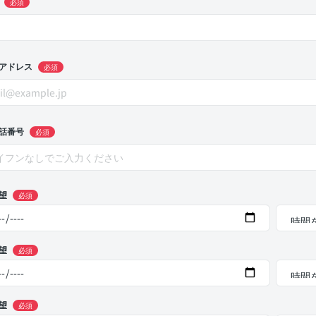
必須
アドレス
必須
話番号
必須
望
必須
望
必須
望
必須