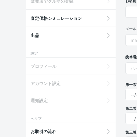
販売店でクルマの登録
お名前
査定価格シミュレーション
メール
出品
設定
携帯電
プロフィール
アカウント設定
第一希
通知設定
第二希
ヘルプ
お取引の流れ
第三希