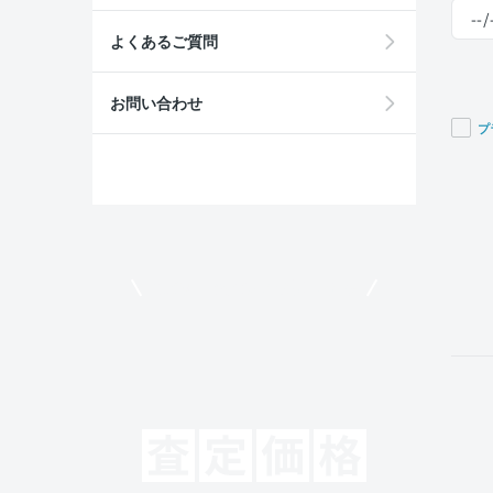
よくあるご質問
お問い合わせ
プ
If you
are a
huma
ignor
this
field
モビリコでクルマを売りたい方