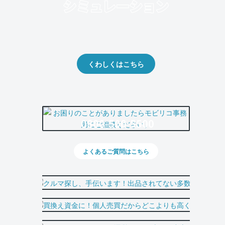
クルマの将来的な価値を予測！
出品や下取りの際の参考に。
くわしくはこちら
0800-500-5500
よくあるご質問はこちら