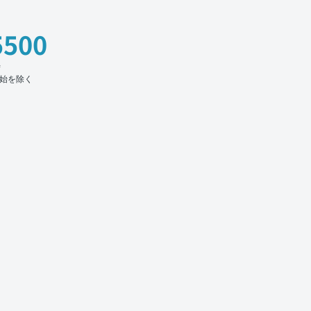
5500
時
始を除く