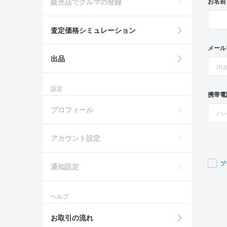
販売店でクルマの登録
お名前
査定価格シミュレーション
メール
出品
設定
携帯電
プロフィール
アカウント設定
プ
通知設定
If you
are a
ヘルプ
huma
ignor
お取引の流れ
this