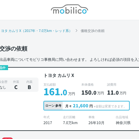
モビリコ
トヨタ カムリ X（2017年・7.0万km・レッド系）
価格交渉の依頼
交渉の依頼
出品車両についてモビリコ事務局に問い合わせます。
よろしければ必須の項目を入
品中
トヨタ カムリ X
板金歴
外装
内装
支払総額
本体価格
諸費用
C
B
なし
161
.0
150
11
.0
.0
万円
万円
万円
21,600
ローン
参考
月々
円
※金額は変更できます。
年式
走行距離
車検
出品地域
2017
7.0万km
26年10月
神奈川県