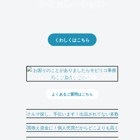
クルマの将来的な価値を予測！
出品や下取りの際の参考に。
くわしくはこちら
0800-500-5500
よくあるご質問はこちら