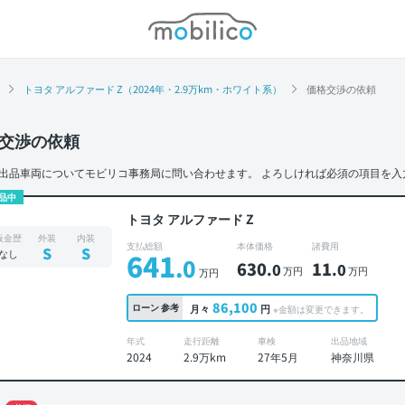
モビリコ
トヨタ アルファード Z（2024年・2.9万km・ホワイト系）
価格交渉の依頼
交渉の依頼
出品車両についてモビリコ事務局に問い合わせます。
よろしければ必須の項目を入
品中
トヨタ アルファード Z
板金歴
外装
内装
支払総額
本体価格
諸費用
S
S
なし
641
.0
630
11
.0
.0
万円
万円
万円
86,100
ローン
参考
月々
円
※金額は変更できます。
年式
走行距離
車検
出品地域
2024
2.9万km
27年5月
神奈川県