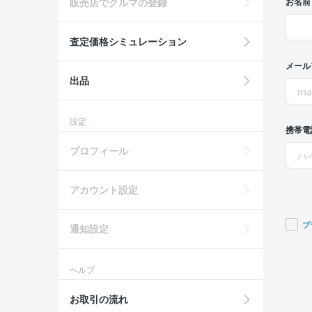
販売店でクルマの登録
お名前
査定価格シミュレーション
メール
出品
設定
携帯電
プロフィール
アカウント設定
プ
通知設定
If you
are a
ヘルプ
huma
ignor
お取引の流れ
this