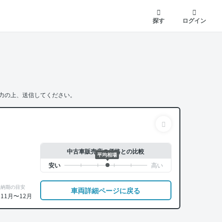
探す
ログイン
力の上、送信してください。
中古車販売店の価格との比較
平均相場
納期の目安
車両詳細ページに戻る
11月〜12月