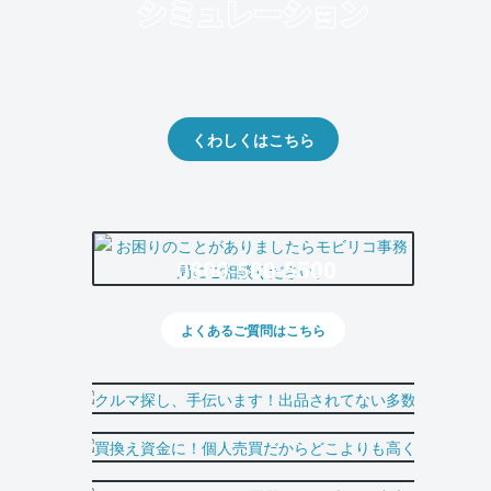
クルマの将来的な価値を予測！
出品や下取りの際の参考に。
くわしくはこちら
0800-500-5500
よくあるご質問はこちら